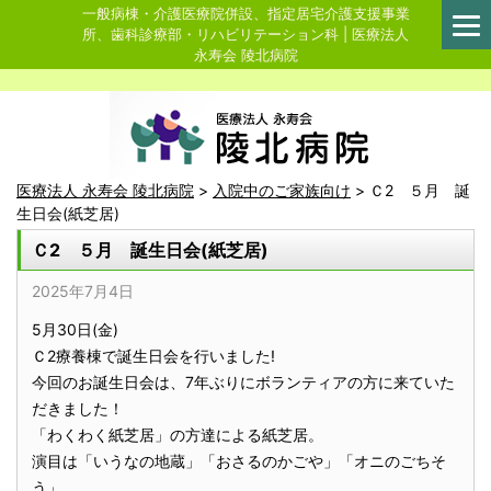
一般病棟・介護医療院併設、指定居宅介護支援事業
所、歯科診療部・リハビリテーション科 | 医療法人
永寿会 陵北病院
医療法人 永寿会 陵北病院
>
入院中のご家族向け
>
Ｃ2 ５月 誕
生日会(紙芝居)
Ｃ2 ５月 誕生日会(紙芝居)
2025年7月4日
5月30日(金)
Ｃ2療養棟で誕生日会を行いました!
今回のお誕生日会は、7年ぶりにボランティアの方に来ていた
だきました！
「わくわく紙芝居」の方達による紙芝居。
演目は「いうなの地蔵」「おさるのかごや」「オニのごちそ
う」