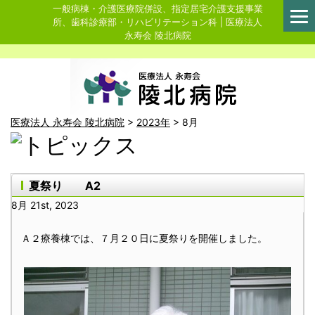
一般病棟・介護医療院併設、指定居宅介護支援事業
所、歯科診療部・リハビリテーション科 | 医療法人
永寿会 陵北病院
医療法人 永寿会 陵北病院
>
2023年
>
8月
夏祭り A2
8月 21st, 2023
Ａ２療養棟では、７月２０日に夏祭りを開催しました。