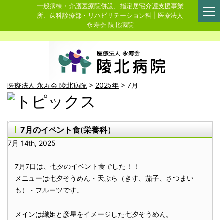
一般病棟・介護医療院併設、指定居宅介護支援事業
所、歯科診療部・リハビリテーション科 | 医療法人
永寿会 陵北病院
医療法人 永寿会 陵北病院
>
2025年
>
7月
7月のイベント食(栄養科）
7月 14th, 2025
7月7日は、七夕のイベント食でした！！
メニューは七夕そうめん・天ぷら（きす、茄子、さつまい
も）・フルーツです。
メインは織姫と彦星をイメージした七夕そうめん。