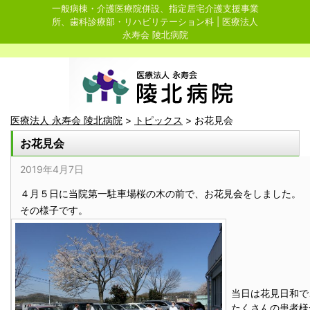
一般病棟・介護医療院併設、指定居宅介護支援事業
所、歯科診療部・リハビリテーション科 | 医療法人
永寿会 陵北病院
医療法人 永寿会 陵北病院
>
トピックス
>
お花見会
お花見会
2019年4月7日
４月５日に当院第一駐車場桜の木の前で、お花見会をしました。
その様子です。
当日は花見日和で
たくさんの患者様