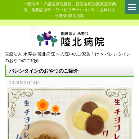
一般病棟・介護医療院併設、指定居宅介護支援事業
所、歯科診療部・リハビリテーション科 | 医療法人
永寿会 陵北病院
医療法人 永寿会 陵北病院
>
入院中のご家族向け
>
バレンタイン
のおやつのご紹介
バレンタインのおやつのご紹介
2024年2月14日