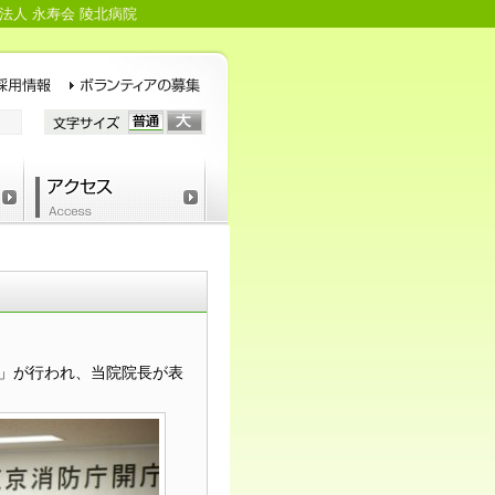
法人 永寿会 陵北病院
式」が行われ、当院院長が表