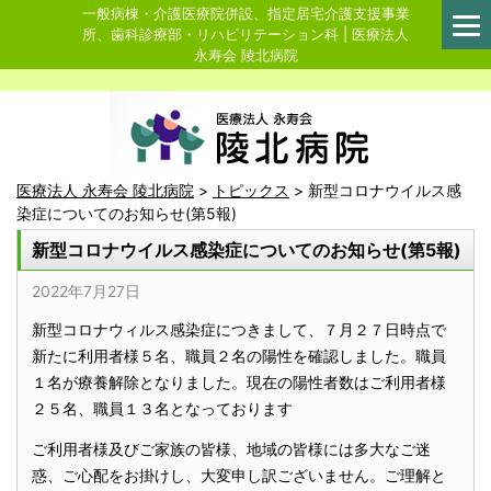
一般病棟・介護医療院併設、指定居宅介護支援事業
所、歯科診療部・リハビリテーション科 | 医療法人
永寿会 陵北病院
医療法人 永寿会 陵北病院
>
トピックス
>
新型コロナウイルス感
染症についてのお知らせ(第5報)
新型コロナウイルス感染症についてのお知らせ(第5報)
2022年7月27日
新型コロナウィルス感染症につきまして、７月２７日時点で
新たに利用者様５名、職員２名の陽性を確認しました。職員
１名が療養解除となりました。現在の陽性者数はご利用者様
２５名、職員１３名となっております
ご利用者様及びご家族の皆様、地域の皆様には多大なご迷
惑、ご心配をお掛けし、大変申し訳ございません。ご理解と