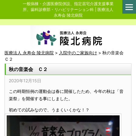
一般病棟・介護医療院併設、指定居宅介護支援事業
所、歯科診療部・リハビリテーション科 | 医療法人
永寿会 陵北病院
医療法人 永寿会 陵北病院
>
入院中のご家族向け
>
秋の音楽会
Ｃ２
秋の音楽会 Ｃ２
2020年12月15日
この時期恒例の運動会は春に開催したため、今年の秋は「音
楽祭」を開催する事にしました。
初めての試みなので、うまくいくかな！？