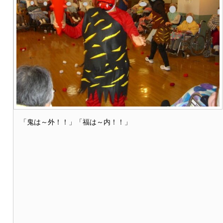
「鬼は～外！！」「福は～内！！」