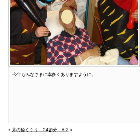
今年もみなさまに幸多くありますように。
«
茅の輪くぐり C4
節分 A２
»