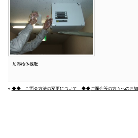
加湿検体採取
«
◆◆ ご面会方法の変更について ◆◆
ご面会等の方々へのお知