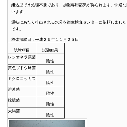
組込型で水処理不要であり、加湿専用蒸気が得られます。快適な
います。
運転にあたり排出される水分を衛生検査センターに依頼しました
です。
検体採取日：平成２５年１１月２５日
試験項目
試験結果
レジオネラ属菌
陰性
黄色ブドウ球菌
陰性
ミクロコッカス
陰性
溶連菌
陰性
緑膿菌
陰性
大腸菌
陰性