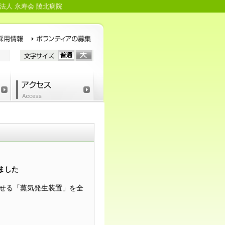
法人 永寿会 陵北病院
ました
せる「蒸気発生装置」を全