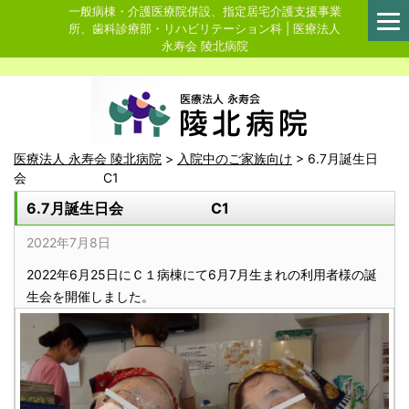
一般病棟・介護医療院併設、指定居宅介護支援事業
所、歯科診療部・リハビリテーション科 | 医療法人
永寿会 陵北病院
医療法人 永寿会 陵北病院
>
入院中のご家族向け
>
6.7月誕生日
会 C1
6.7月誕生日会 C1
2022年7月8日
2022年6月25日にＣ１病棟にて6月7月生まれの利用者様の誕
生会を開催しました。