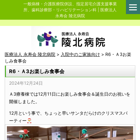
一般病棟・介護医療院併設、指定居宅介護支援事業
所、歯科診療部・リハビリテーション科 | 医療法人
永寿会 陵北病院
医療法人 永寿会 陵北病院
>
入院中のご家族向け
>
R6・Ａ3お楽
しみ食事会
R6・Ａ3お楽しみ食事会
2024年12月24日
Ａ3療養棟では12月11日にお楽しみ食事会＆誕生日のお祝いを
開催しました。
12月という事で、ちょっと早いサンタだらけのクリスマスパ
ーティー🎅