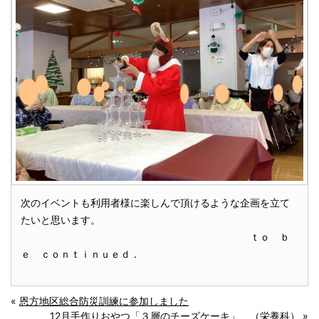
次のイベントも利用者様に楽しんで頂けるような企画を立て
たいと思います。
ｔｏ ｂ
ｅ ｃｏｎｔｉｎｕｅｄ．
«
恩方地区総合防災訓練に参加しました
12月手作りおやつ「３層のチーズケーキ」 （栄養科）
»